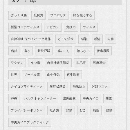
タグ
Tags
ぎっくり腰
抵抗力
プロポリス
肺を強くする
新型コロナウィルス
アビガン
免疫力
ウィルス
自律神経 うつ パニック発作
どこで治療
感染
感情
内臓
猫背
寒さ
新松戸駅
首のこり
治らない
腰痛原因
ワクチン
うつ病
自律神経失調症
脱毛症
医療革命
世界
ノーベル賞
山中伸弥
再生医療
カイロプラクティック
無症状感染
飛沫防止
N95マスク
肺炎
パルスオキシメーター
濃縮酸素
中央カイロ
酸素
プライバシーポリシー
吐き気
頭痛
どこ
病院
腰痛
中央カイロプラクティック