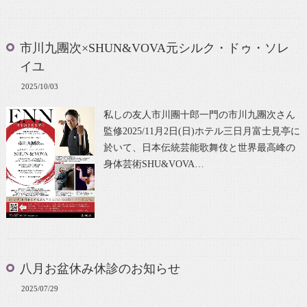
市川九團次×SHUN&VOVA元シルク・ドゥ・ソレ
イユ
2025/10/03
私しの友人市川團十郎一門の市川九團次さん
監修2025/11月2日(日)ホテル三日月富士見亭に
於いて、日本伝統芸能歌舞伎と世界最高峰の
身体芸術SHU&VOVA…
八月お盆休み休診のお知らせ
2025/07/29