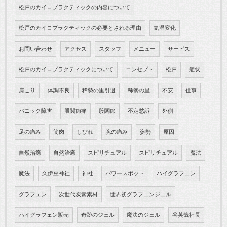
松戸のカイロプラクティックの内容について
松戸のカイロプラクティックの必要とされる理由
気温変化
お問い合わせ
アクセス
スタッフ
メニュー
サービス
松戸のカイロプラクティックについて
コンセプト
松戸
症状
肩こり
体調不良
稀勢の里引退
稀勢の里
不安
仕事
パニック障害
股関節痛
股関節
不定愁訴
外側
足の痛み
筋肉
しびれ
腕の痛み
姿勢
原因
自然治癒
自然治癒
スピリチュアル
スピリチュアル
魔法
魔法
久伊豆神社
神社
パワースポット
ハイグラフェン
グラフェン
次世代炭素素材
世界初グラフェンジェル
ハイグラフェン販売
奇跡のジェル
魔法のジェル
谷英哉社長