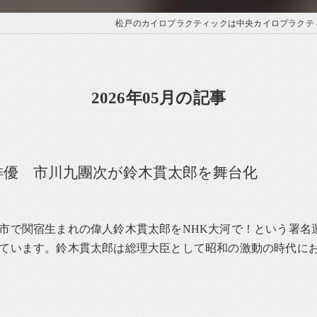
松戸のカイロプラクティックは中央カイロプラクテ
2026年05月の記事
俳優 市川九團次が鈴木貫太郎を舞台化
市で関宿生まれの偉人鈴木貫太郎をNHK大河で！という署名
ています。鈴木貫太郎は総理大臣として昭和の激動の時代に