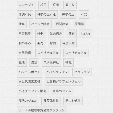
コンセプト
松戸
症状
肩こり
体調不良
稀勢の里引退
稀勢の里
不安
仕事
パニック障害
股関節痛
股関節
不定愁訴
外側
足の痛み
筋肉
しびれ
腕の痛み
姿勢
原因
自然治癒
自然治癒
スピリチュアル
スピリチュアル
魔法
魔法
久伊豆神社
神社
パワースポット
ハイグラフェン
グラフェン
次世代炭素素材
世界初グラフェンジェル
ハイグラフェン販売
奇跡のジェル
魔法のジェル
谷英哉社長
癌にも効果
ノーベル物理学賞受賞グラフェン