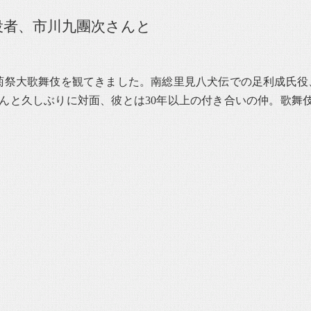
役者、市川九團次さんと
菊祭大歌舞伎を観てきました。南総里見八犬伝での足利成氏役
んと久しぶりに対面、彼とは30年以上の付き合いの仲。歌舞