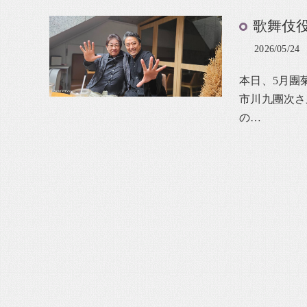
歌舞伎
2026/05/24
本日、5月團
市川九團次さ
の…