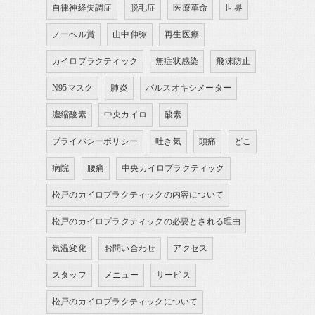
自律神経失調症
脱毛症
医療革命
世界
ノーベル賞
山中伸弥
再生医療
カイロプラクティック
無症状感染
飛沫防止
N95マスク
肺炎
パルスオキシメーター
濃縮酸素
中央カイロ
酸素
プライバシーポリシー
吐き気
頭痛
どこ
病院
腰痛
中央カイロプラクティック
松戸のカイロプラクティックの内容について
松戸のカイロプラクティックの必要とされる理由
気温変化
お問い合わせ
アクセス
スタッフ
メニュー
サービス
松戸のカイロプラクティックについて