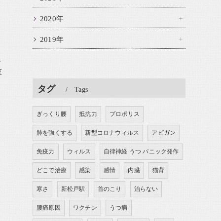
2020年
2019年
、
伎
タグ
Tags
ぎっくり腰
抵抗力
プロポリス
肺を強くする
新型コロナウィルス
アビガン
免疫力
ウィルス
自律神経 うつ パニック発作
どこで治療
感染
感情
内臓
猫背
寒さ
新松戸駅
首のこり
治らない
腰痛原因
ワクチン
うつ病