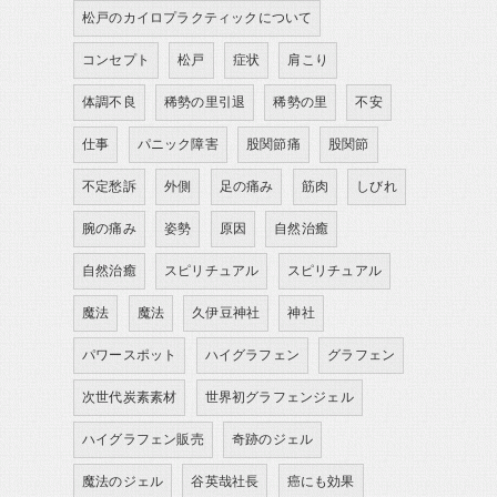
松戸のカイロプラクティックについて
コンセプト
松戸
症状
肩こり
体調不良
稀勢の里引退
稀勢の里
不安
仕事
パニック障害
股関節痛
股関節
不定愁訴
外側
足の痛み
筋肉
しびれ
腕の痛み
姿勢
原因
自然治癒
自然治癒
スピリチュアル
スピリチュアル
魔法
魔法
久伊豆神社
神社
パワースポット
ハイグラフェン
グラフェン
次世代炭素素材
世界初グラフェンジェル
ハイグラフェン販売
奇跡のジェル
魔法のジェル
谷英哉社長
癌にも効果