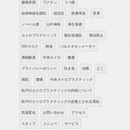
腰痛原因
ワクチン
うつ病
自律神経失調症
脱毛症
医療革命
世界
ノーベル賞
山中伸弥
再生医療
カイロプラクティック
無症状感染
飛沫防止
N95マスク
肺炎
パルスオキシメーター
濃縮酸素
中央カイロ
酸素
プライバシーポリシー
吐き気
頭痛
どこ
病院
腰痛
中央カイロプラクティック
松戸のカイロプラクティックの内容について
松戸のカイロプラクティックの必要とされる理由
気温変化
お問い合わせ
アクセス
スタッフ
メニュー
サービス