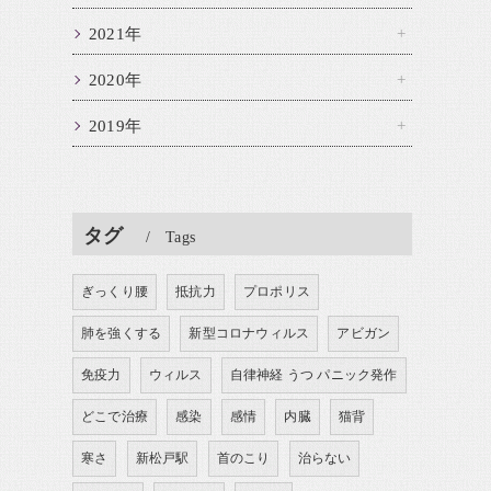
2021年
2020年
2019年
タグ
Tags
ぎっくり腰
抵抗力
プロポリス
肺を強くする
新型コロナウィルス
アビガン
免疫力
ウィルス
自律神経 うつ パニック発作
どこで治療
感染
感情
内臓
猫背
寒さ
新松戸駅
首のこり
治らない