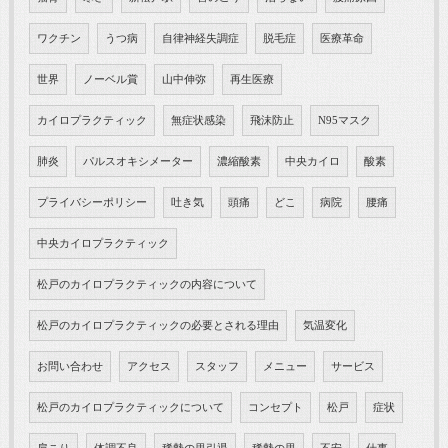
ワクチン
うつ病
自律神経失調症
脱毛症
医療革命
世界
ノーベル賞
山中伸弥
再生医療
カイロプラクティック
無症状感染
飛沫防止
N95マスク
肺炎
パルスオキシメーター
濃縮酸素
中央カイロ
酸素
プライバシーポリシー
吐き気
頭痛
どこ
病院
腰痛
中央カイロプラクティック
松戸のカイロプラクティックの内容について
松戸のカイロプラクティックの必要とされる理由
気温変化
お問い合わせ
アクセス
スタッフ
メニュー
サービス
松戸のカイロプラクティックについて
コンセプト
松戸
症状