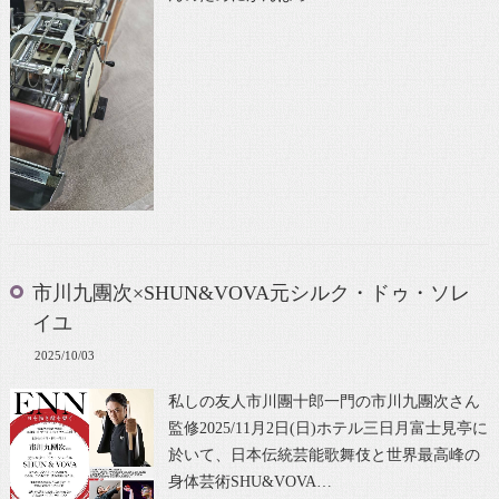
市川九團次×SHUN&VOVA元シルク・ドゥ・ソレ
イユ
2025/10/03
私しの友人市川團十郎一門の市川九團次さん
監修2025/11月2日(日)ホテル三日月富士見亭に
於いて、日本伝統芸能歌舞伎と世界最高峰の
身体芸術SHU&VOVA…