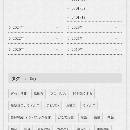
07月 (3)
04月 (1)
2024年
2023年
2022年
2021年
2020年
2019年
タグ
Tags
ぎっくり腰
抵抗力
プロポリス
肺を強くする
新型コロナウィルス
アビガン
免疫力
ウィルス
自律神経 うつ パニック発作
どこで治療
感染
感情
内臓
猫背
寒さ
新松戸駅
首のこり
治らない
腰痛原因