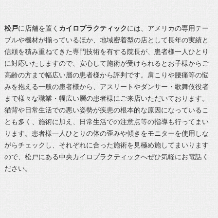
松戸
に店舗を置く
カイロプラクティック
には、アメリカの専用テー
ブルや機材が揃っているほか、地域密着型の店として長年の実績と
信頼を積み重ねてきた専門技術を有する院長が、患者様一人ひとり
に対応いたしますので、安心して施術が受けられるとお子様からご
高齢の方まで幅広い層の患者様から評判です。肩こりや腰痛等の悩
みを抱える一般の患者様から、アスリートやダンサー・歌舞伎役者
まで様々な職業・幅広い層の患者様にご来店いただいております。
猫背や日常生活での悪い姿勢が疾患の根本的な原因になっているこ
とも多く、施術に加え、日常生活での注意点等の指導も行ってまい
ります。患者様一人ひとりの体の歪みや傾きをモニターを使用しな
がらチェックし、それぞれに合った施術を見極め施してまいります
ので、
松戸
にある中央
カイロプラクティック
へぜひ気軽にお電話く
ださい。