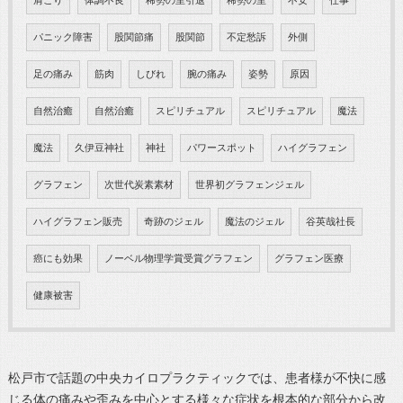
肩こり
体調不良
稀勢の里引退
稀勢の里
不安
仕事
パニック障害
股関節痛
股関節
不定愁訴
外側
足の痛み
筋肉
しびれ
腕の痛み
姿勢
原因
自然治癒
自然治癒
スピリチュアル
スピリチュアル
魔法
魔法
久伊豆神社
神社
パワースポット
ハイグラフェン
グラフェン
次世代炭素素材
世界初グラフェンジェル
ハイグラフェン販売
奇跡のジェル
魔法のジェル
谷英哉社長
癌にも効果
ノーベル物理学賞受賞グラフェン
グラフェン医療
健康被害
松戸市で話題の中央カイロプラクティックでは、患者様が不快に感
じる体の痛みや歪みを中心とする様々な症状を根本的な部分から改