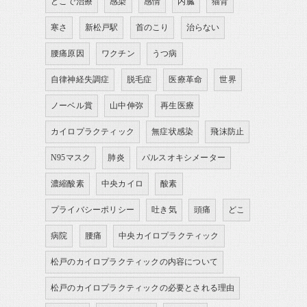
どこで治療
感染
感情
内臓
猫背
寒さ
新松戸駅
首のこり
治らない
腰痛原因
ワクチン
うつ病
自律神経失調症
脱毛症
医療革命
世界
ノーベル賞
山中伸弥
再生医療
カイロプラクティック
無症状感染
飛沫防止
N95マスク
肺炎
パルスオキシメーター
濃縮酸素
中央カイロ
酸素
プライバシーポリシー
吐き気
頭痛
どこ
病院
腰痛
中央カイロプラクティック
松戸のカイロプラクティックの内容について
松戸のカイロプラクティックの必要とされる理由