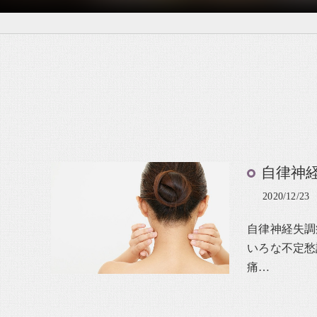
自律神
2020/12/23
自律神経失調
いろな不定愁
痛…