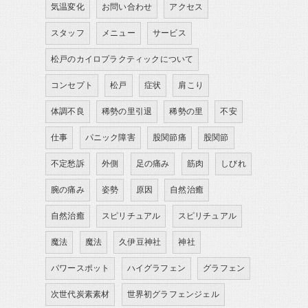
気温変化
お問い合わせ
アクセス
スタッフ
メニュー
サービス
松戸のカイロプラクティックについて
コンセプト
松戸
症状
肩こり
体調不良
稀勢の里引退
稀勢の里
不安
仕事
パニック障害
股関節痛
股関節
不定愁訴
外側
足の痛み
筋肉
しびれ
腕の痛み
姿勢
原因
自然治癒
自然治癒
スピリチュアル
スピリチュアル
魔法
魔法
久伊豆神社
神社
パワースポット
ハイグラフェン
グラフェン
次世代炭素素材
世界初グラフェンジェル