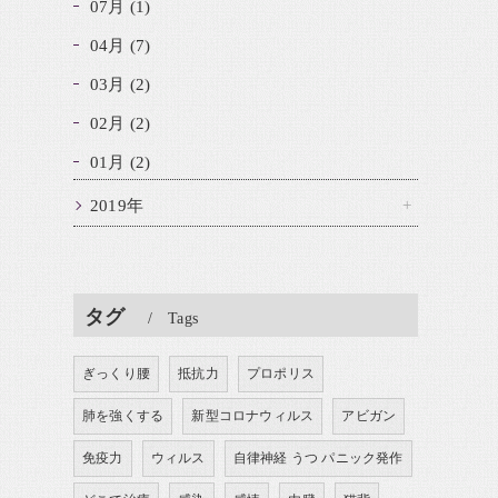
07月 (1)
04月 (7)
03月 (2)
02月 (2)
01月 (2)
2019年
タグ
Tags
ぎっくり腰
抵抗力
プロポリス
肺を強くする
新型コロナウィルス
アビガン
免疫力
ウィルス
自律神経 うつ パニック発作