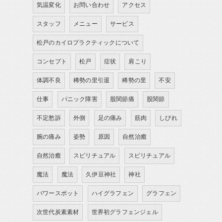
気温変化
お問い合わせ
アクセス
スタッフ
メニュー
サービス
松戸のカイロプラクティックについて
コンセプト
松戸
症状
肩こり
体調不良
稀勢の里引退
稀勢の里
不安
仕事
パニック障害
股関節痛
股関節
不定愁訴
外側
足の痛み
筋肉
しびれ
腕の痛み
姿勢
原因
自然治癒
自然治癒
スピリチュアル
スピリチュアル
魔法
魔法
久伊豆神社
神社
パワースポット
ハイグラフェン
グラフェン
次世代炭素素材
世界初グラフェンジェル