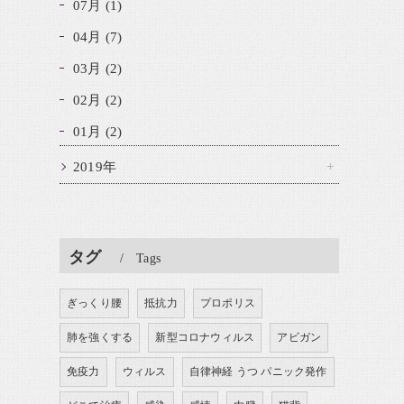
07月 (1)
04月 (7)
03月 (2)
02月 (2)
01月 (2)
2019年
タグ
Tags
ぎっくり腰
抵抗力
プロポリス
肺を強くする
新型コロナウィルス
アビガン
免疫力
ウィルス
自律神経 うつ パニック発作