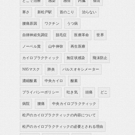
どこで治療
感染
感情
内臓
猫背
寒さ
新松戸駅
首のこり
治らない
腰痛原因
ワクチン
うつ病
自律神経失調症
脱毛症
医療革命
世界
ノーベル賞
山中伸弥
再生医療
カイロプラクティック
無症状感染
飛沫防止
N95マスク
肺炎
パルスオキシメーター
濃縮酸素
中央カイロ
酸素
プライバシーポリシー
吐き気
頭痛
どこ
病院
腰痛
中央カイロプラクティック
松戸のカイロプラクティックの内容について
松戸のカイロプラクティックの必要とされる理由