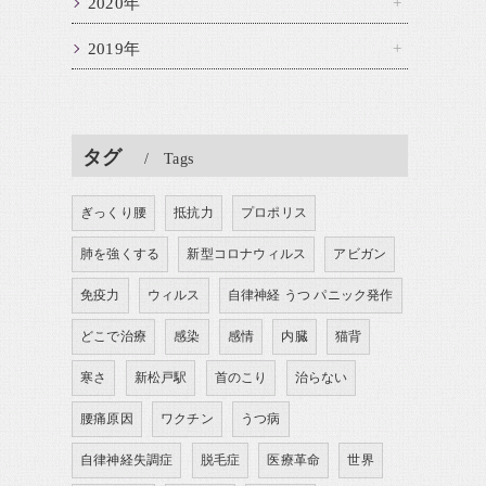
2020年
2019年
タグ
Tags
ぎっくり腰
抵抗力
プロポリス
肺を強くする
新型コロナウィルス
アビガン
免疫力
ウィルス
自律神経 うつ パニック発作
どこで治療
感染
感情
内臓
猫背
寒さ
新松戸駅
首のこり
治らない
腰痛原因
ワクチン
うつ病
自律神経失調症
脱毛症
医療革命
世界