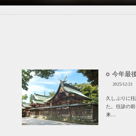
今年最
2025/12/21
久しぶりに往
た。往診の前
来…