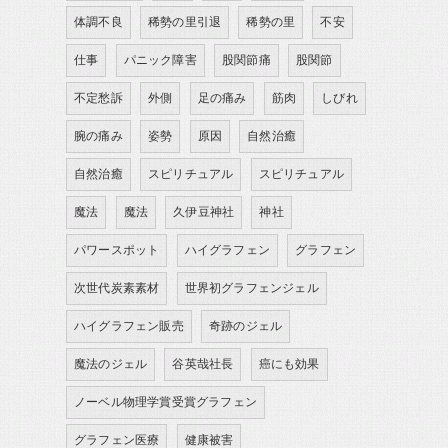
体調不良
稀勢の里引退
稀勢の里
不安
仕事
パニック障害
股関節痛
股関節
不定愁訴
外側
足の痛み
筋肉
しびれ
腕の痛み
姿勢
原因
自然治癒
自然治癒
スピリチュアル
スピリチュアル
魔法
魔法
久伊豆神社
神社
パワースポット
ハイグラフェン
グラフェン
次世代炭素素材
世界初グラフェンジェル
ハイグラフェン販売
奇跡のジェル
魔法のジェル
谷英哉社長
癌にも効果
ノーベル物理学賞受賞グラフェン
グラフェン医療
健康被害