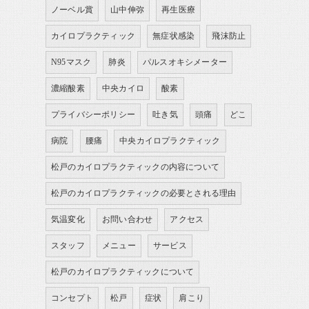
ノーベル賞
山中伸弥
再生医療
カイロプラクティック
無症状感染
飛沫防止
N95マスク
肺炎
パルスオキシメーター
濃縮酸素
中央カイロ
酸素
プライバシーポリシー
吐き気
頭痛
どこ
病院
腰痛
中央カイロプラクティック
松戸のカイロプラクティックの内容について
松戸のカイロプラクティックの必要とされる理由
気温変化
お問い合わせ
アクセス
スタッフ
メニュー
サービス
松戸のカイロプラクティックについて
コンセプト
松戸
症状
肩こり