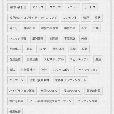
お問い合わせ
アクセス
スタッフ
メニュー
サービス
松戸のカイロプラクティックについて
コンセプト
松戸
症状
肩こり
体調不良
稀勢の里引退
稀勢の里
不安
仕事
パニック障害
股関節痛
股関節
不定愁訴
外側
足の痛み
筋肉
しびれ
腕の痛み
姿勢
原因
自然治癒
自然治癒
スピリチュアル
スピリチュアル
魔法
魔法
久伊豆神社
神社
パワースポット
ハイグラフェン
グラフェン
次世代炭素素材
世界初グラフェンジェル
ハイグラフェン販売
奇跡のジェル
魔法のジェル
谷英哉社長
癌にも効果
ノーベル物理学賞受賞グラフェン
グラフェン医療
健康被害