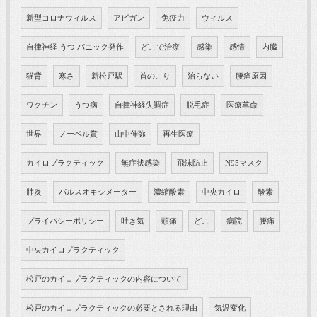
新型コロナウィルス
アビガン
免疫力
ウィルス
自律神経 うつ パニック発作
どこで治療
感染
感情
内臓
猫背
寒さ
新松戸駅
首のこり
治らない
腰痛原因
ワクチン
うつ病
自律神経失調症
脱毛症
医療革命
世界
ノーベル賞
山中伸弥
再生医療
カイロプラクティック
無症状感染
飛沫防止
N95マスク
肺炎
パルスオキシメーター
濃縮酸素
中央カイロ
酸素
プライバシーポリシー
吐き気
頭痛
どこ
病院
腰痛
中央カイロプラクティック
松戸のカイロプラクティックの内容について
松戸のカイロプラクティックの必要とされる理由
気温変化