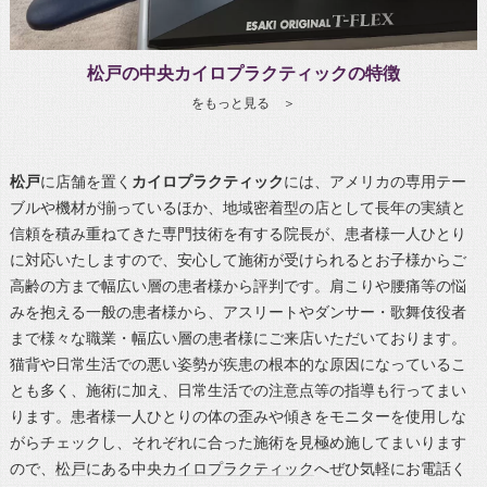
松戸の中央カイロプラクティックの特徴
をもっと見る ＞
松戸
に店舗を置く
カイロプラクティック
には、アメリカの専用テー
ブルや機材が揃っているほか、地域密着型の店として長年の実績と
信頼を積み重ねてきた専門技術を有する院長が、患者様一人ひとり
に対応いたしますので、安心して施術が受けられるとお子様からご
高齢の方まで幅広い層の患者様から評判です。肩こりや腰痛等の悩
みを抱える一般の患者様から、アスリートやダンサー・歌舞伎役者
まで様々な職業・幅広い層の患者様にご来店いただいております。
猫背や日常生活での悪い姿勢が疾患の根本的な原因になっているこ
とも多く、施術に加え、日常生活での注意点等の指導も行ってまい
ります。患者様一人ひとりの体の歪みや傾きをモニターを使用しな
がらチェックし、それぞれに合った施術を見極め施してまいります
ので、
松戸
にある中央
カイロプラクティック
へぜひ気軽にお電話く