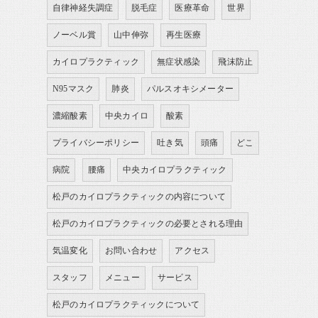
自律神経失調症
脱毛症
医療革命
世界
ノーベル賞
山中伸弥
再生医療
カイロプラクティック
無症状感染
飛沫防止
N95マスク
肺炎
パルスオキシメーター
濃縮酸素
中央カイロ
酸素
プライバシーポリシー
吐き気
頭痛
どこ
病院
腰痛
中央カイロプラクティック
松戸のカイロプラクティックの内容について
松戸のカイロプラクティックの必要とされる理由
気温変化
お問い合わせ
アクセス
スタッフ
メニュー
サービス
松戸のカイロプラクティックについて