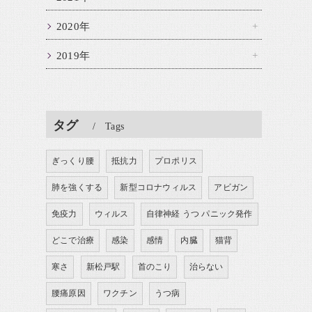
2020年
2019年
タグ
Tags
ぎっくり腰
抵抗力
プロポリス
肺を強くする
新型コロナウィルス
アビガン
免疫力
ウィルス
自律神経 うつ パニック発作
どこで治療
感染
感情
内臓
猫背
寒さ
新松戸駅
首のこり
治らない
腰痛原因
ワクチン
うつ病