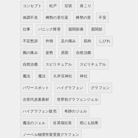
コンセプト
松戸
症状
肩こり
体調不良
稀勢の里引退
稀勢の里
不安
仕事
パニック障害
股関節痛
股関節
不定愁訴
外側
足の痛み
筋肉
しびれ
腕の痛み
姿勢
原因
自然治癒
自然治癒
スピリチュアル
スピリチュアル
魔法
魔法
久伊豆神社
神社
パワースポット
ハイグラフェン
グラフェン
次世代炭素素材
世界初グラフェンジェル
ハイグラフェン販売
奇跡のジェル
魔法のジェル
谷英哉社長
癌にも効果
ノーベル物理学賞受賞グラフェン