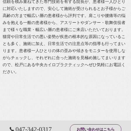
信頼を積み重ねてきた専門技術を有する院長が、患者様一人ひとり
に対応いたしますので、安心して施術が受けられるとお子様からご
高齢の方まで幅広い層の患者様から評判です。肩こりや腰痛等の悩
みを抱える一般の患者様から、アスリートやダンサー・歌舞伎役者
まで様々な職業・幅広い層の患者様にご来店いただいております。
猫背や日常生活での悪い姿勢が疾患の根本的な原因になっているこ
とも多く、施術に加え、日常生活での注意点等の指導も行ってまい
ります。患者様一人ひとりの体の歪みや傾きをモニターを使用しな
がらチェックし、それぞれに合った施術を見極め施してまいります
ので、
松戸
にある中央
カイロプラクティック
へぜひ気軽にお電話く
ださい。
047-342-0317
お問い合わせはこちら