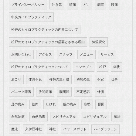
プライバシーポリシー
吐き気
頭痛
どこ
病院
腰痛
中央カイロプラクティック
松戸のカイロプラクティックの内容について
松戸のカイロプラクティックの必要とされる理由
気温変化
お問い合わせ
アクセス
スタッフ
メニュー
サービス
松戸のカイロプラクティックについて
コンセプト
松戸
症状
肩こり
体調不良
稀勢の里引退
稀勢の里
不安
仕事
パニック障害
股関節痛
股関節
不定愁訴
外側
足の痛み
筋肉
しびれ
腕の痛み
姿勢
原因
自然治癒
自然治癒
スピリチュアル
スピリチュアル
魔法
魔法
久伊豆神社
神社
パワースポット
ハイグラフェン