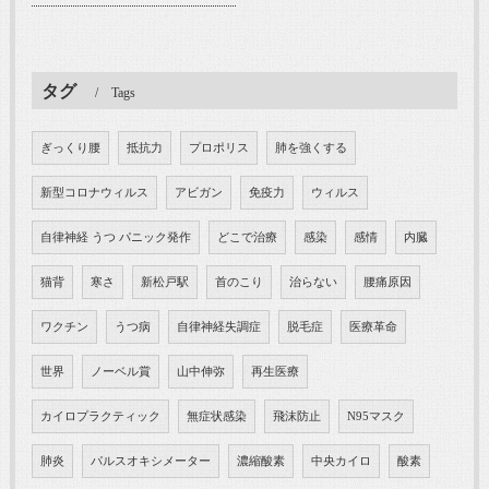
タグ
Tags
ぎっくり腰
抵抗力
プロポリス
肺を強くする
新型コロナウィルス
アビガン
免疫力
ウィルス
自律神経 うつ パニック発作
どこで治療
感染
感情
内臓
猫背
寒さ
新松戸駅
首のこり
治らない
腰痛原因
ワクチン
うつ病
自律神経失調症
脱毛症
医療革命
世界
ノーベル賞
山中伸弥
再生医療
カイロプラクティック
無症状感染
飛沫防止
N95マスク
肺炎
パルスオキシメーター
濃縮酸素
中央カイロ
酸素